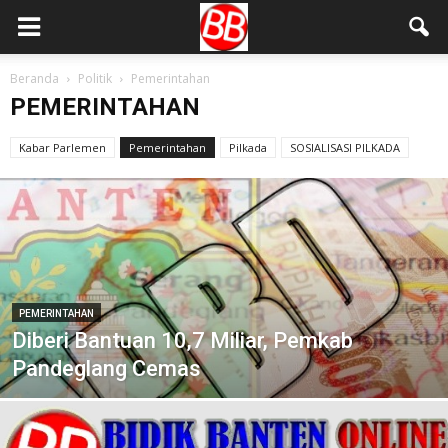
Beranda
Politik
Pemerintahan
PEMERINTAHAN
Kabar Parlemen
Pemerintahan
Pilkada
SOSIALISASI PILKADA
PEMERINTAHAN
Diberi Bantuan 10,7 Miliar, Pemkab
Pandeglang Cemas