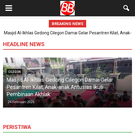
BREAKING NEWS
asjid Al-Ikhlas Gedong Cilegon Damai Gelar Pesantren Kilat, Anak-
30.000 Porsi Buka Puasa Gratis di Masjid Raya Bintaro Jaya:
Ramadhan Jadi Lebih Hangat dan Terbuka untuk Semua
anak Antusias Ikuti Pembinaan Akhlak
HEADLINE NEWS
CILEGON
Masjid Al-Ikhlas Gedong Cilegon Damai Gelar
Pesantren Kilat, Anak-anak Antusias Ikuti
Pembinaan Akhlak
26 Februari 2026
PERISTIWA