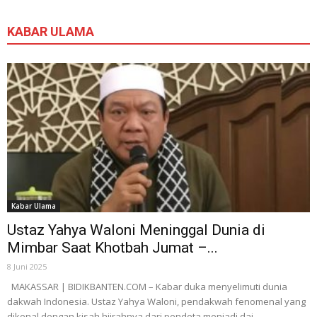
KABAR ULAMA
Kabar Ulama
Ustaz Yahya Waloni Meninggal Dunia di
Mimbar Saat Khotbah Jumat –...
8 Juni 2025
MAKASSAR | BIDIKBANTEN.COM – Kabar duka menyelimuti dunia
dakwah Indonesia. Ustaz Yahya Waloni, pendakwah fenomenal yang
dikenal dengan kisah hijrahnya dari pendeta menjadi dai...