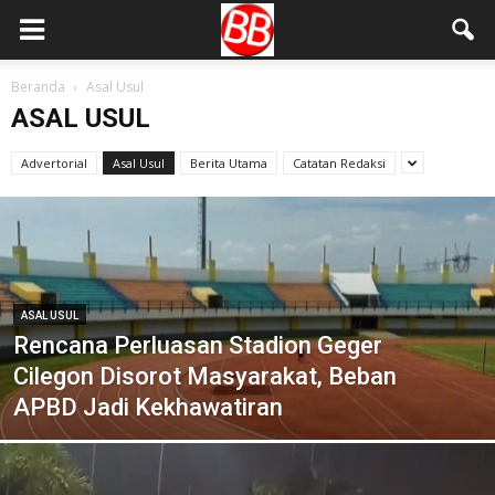
Beranda
Asal Usul
ASAL USUL
Advertorial
Asal Usul
Berita Utama
Catatan Redaksi
ASAL USUL
Rencana Perluasan Stadion Geger
Cilegon Disorot Masyarakat, Beban
APBD Jadi Kekhawatiran