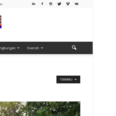
ah
ingkungan
Daerah
TERBARU