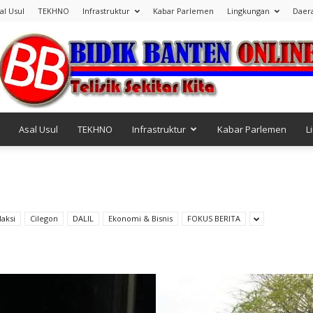
al Usul
TEKHNO
Infrastruktur
Kabar Parlemen
Lingkungan
Daer
Asal Usul
TEKHNO
Infrastruktur
Kabar Parlemen
L
Bidik
aksi
Cilegon
DALIL
Ekonomi & Bisnis
FOKUS BERITA
Banten