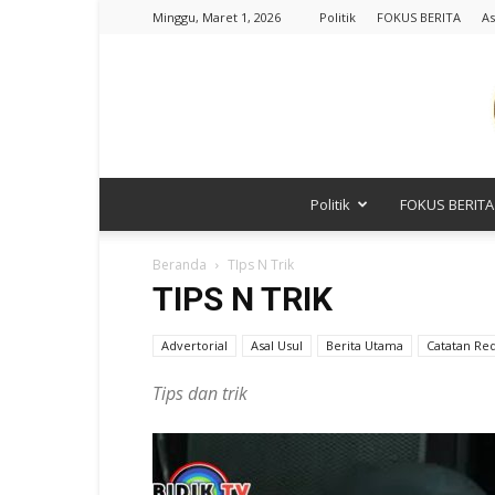
Minggu, Maret 1, 2026
Politik
FOKUS BERITA
As
Politik
FOKUS BERITA
Beranda
TIps N Trik
TIPS N TRIK
Advertorial
Asal Usul
Berita Utama
Catatan Red
Tips dan trik