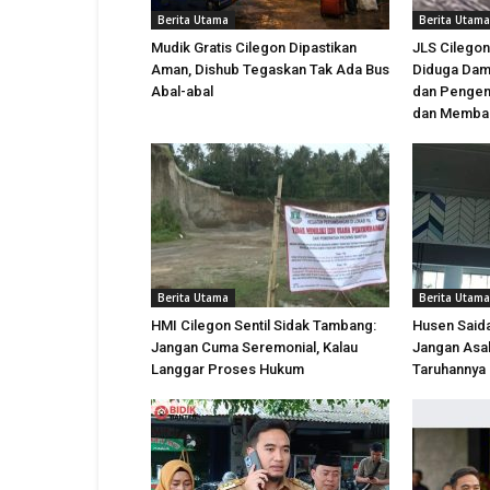
Berita Utama
Berita Utama
Mudik Gratis Cilegon Dipastikan
JLS Cilegon
Aman, Dishub Tegaskan Tak Ada Bus
Diduga Dam
Abal-abal
dan Pengen
dan Memba
Berita Utama
Berita Utama
HMI Cilegon Sentil Sidak Tambang:
Husen Saida
Jangan Cuma Seremonial, Kalau
Jangan Asal
Langgar Proses Hukum
Taruhannya 