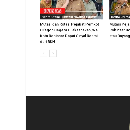
Berita Utama
Berita Utama
Mutasi dan Rotasi Pejabat Pemkot
Mutasi Peja
Cilegon Segera Dilaksanakan, Wali
Robinsar Bo
Kota Robinsar Dapat Sinyal Resmi
atau Bayan
dari BKN