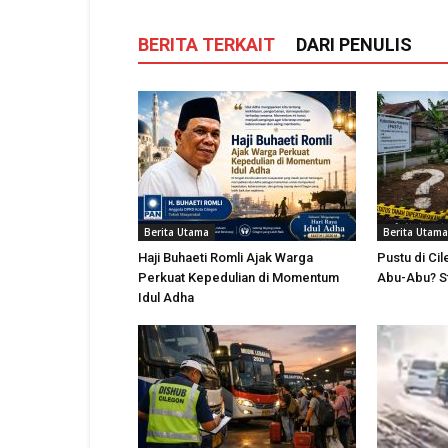
BERITA TERKAIT
DARI PENULIS
Berita Utama
Berita Utama
Haji Buhaeti Romli Ajak Warga
Pustu di Cil
Perkuat Kepedulian di Momentum
Abu-Abu? St
Idul Adha