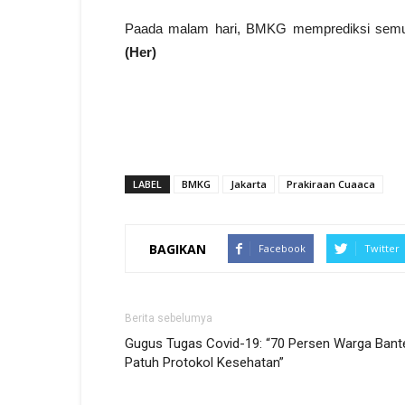
Paada malam hari, BMKG memprediksi semua
(Her)
LABEL
BMKG
Jakarta
Prakiraan Cuaaca
BAGIKAN
Facebook
Twitter
Berita sebelumya
Gugus Tugas Covid-19: “70 Persen Warga Bant
Patuh Protokol Kesehatan”