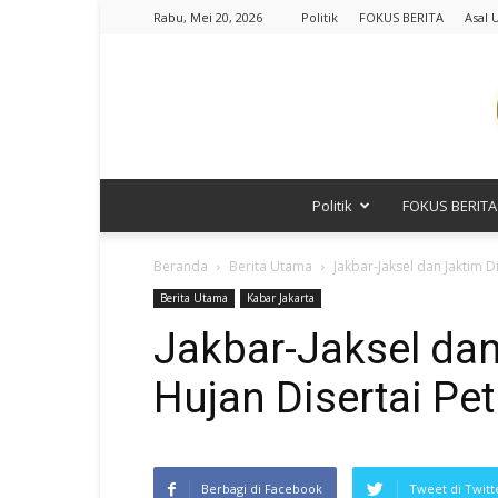
Rabu, Mei 20, 2026
Politik
FOKUS BERITA
Asal 
Politik
FOKUS BERITA
Beranda
Berita Utama
Jakbar-Jaksel dan Jaktim Di
Berita Utama
Kabar Jakarta
Jakbar-Jaksel dan
Hujan Disertai Peti
Berbagi di Facebook
Tweet di Twitt