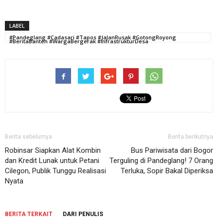
LABEL
#Pandeglang #Cadasari #Tapos #JalanRusak #GotongRoyong
#BeritaBanten #WargaBergerak #InfrastrukturDesa
Berita sebelumya
Berita berikutnya
Robinsar Siapkan Alat Kombin
Bus Pariwisata dari Bogor
dan Kredit Lunak untuk Petani
Terguling di Pandeglang! 7 Orang
Cilegon, Publik Tunggu Realisasi
Terluka, Sopir Bakal Diperiksa
Nyata
BERITA TERKAIT
DARI PENULIS