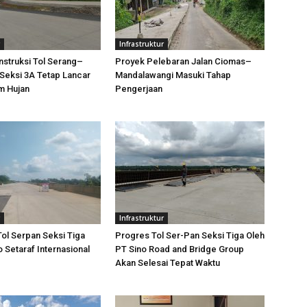
Infrastruktur
struksi Tol Serang–
Proyek Pelebaran Jalan Ciomas–
Seksi 3A Tetap Lancar
Mandalawangi Masuki Tahap
m Hujan
Pengerjaan
Infrastruktur
Tol Serpan Seksi Tiga
Progres Tol Ser-Pan Seksi Tiga Oleh
o Setaraf Internasional
PT Sino Road and Bridge Group
Akan Selesai Tepat Waktu