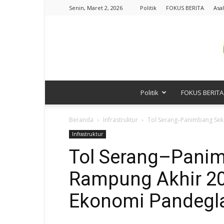
Senin, Maret 2, 2026
Politik
FOKUS BERITA
Asal
Politik
FOKUS BERITA
Beranda
Infrastruktur
Tol Serang–Panimbang Seks
Infrastruktur
Tol Serang–Panim
Rampung Akhir 20
Ekonomi Pandegl