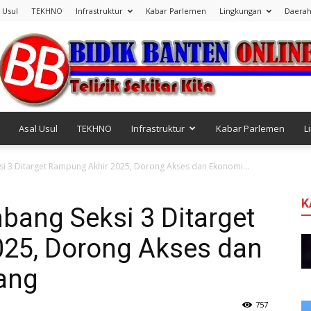
 Usul
TEKHNO
Infrastruktur
Kabar Parlemen
Lingkungan
Daera
Asal Usul
TEKHNO
Infrastruktur
Kabar Parlemen
L
Bidik
i 3 Ditarget Rampung Akhir 2025, Dorong Akses dan Ekonomi...
K
bang Seksi 3 Ditarget
25, Dorong Akses dan
Banten
ang
757