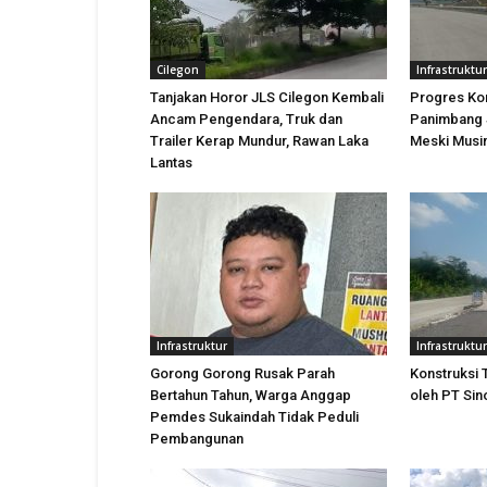
Cilegon
Infrastruktur
Tanjakan Horor JLS Cilegon Kembali
Progres Kon
Ancam Pengendara, Truk dan
Panimbang 
Trailer Kerap Mundur, Rawan Laka
Meski Musi
Lantas
Infrastruktur
Infrastruktur
Gorong Gorong Rusak Parah
Konstruksi 
Bertahun Tahun, Warga Anggap
oleh PT Sin
Pemdes Sukaindah Tidak Peduli
Pembangunan