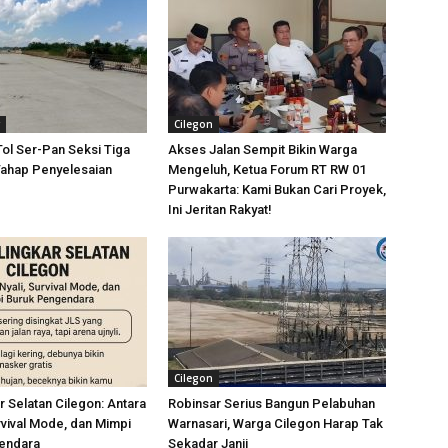
Cilegon
Tol Ser-Pan Seksi Tiga
Akses Jalan Sempit Bikin Warga
ahap Penyelesaian
Mengeluh, Ketua Forum RT RW 01
Purwakarta: Kami Bukan Cari Proyek,
Ini Jeritan Rakyat!
Cilegon
r Selatan Cilegon: Antara
Robinsar Serius Bangun Pelabuhan
urvival Mode, dan Mimpi
Warnasari, Warga Cilegon Harap Tak
endara
Sekadar Janji