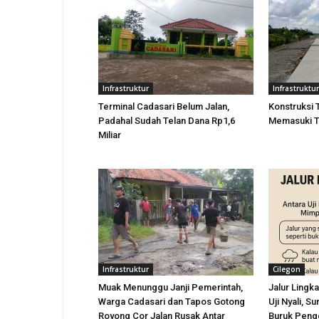
Infrastruktur
Infrastruktur
Terminal Cadasari Belum Jalan,
Konstruksi 
Padahal Sudah Telan Dana Rp1,6
Memasuki T
Miliar
Infrastruktur
Cilegon
Muak Menunggu Janji Pemerintah,
Jalur Lingka
Warga Cadasari dan Tapos Gotong
Uji Nyali, S
Royong Cor Jalan Rusak Antar
Buruk Peng