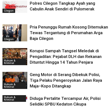
Polres Cilegon Tangkap Ayah yang
Cabulin Anak Sendiri di Pulomerak
Cilegon
Pria Penunggu Rumah Kosong Ditemukan
Tewas Tergantung di Perumahan Arga
Baja Cilegon
Cilegon
Korupsi Sampah Tangsel Meledak di
Pengadilan: Pejabat DLH dan Rekanan
Hukum &
Dituntut Hingga 14 Tahun Penjara
Kriminal
Geng Motor di Serang Dibekuk Polisi,
Tiga Pelaku Pengeroyokan Jalan Raya
Hukum &
Maja–Kopo Ditangkap
Kriminal
Hukum &
Diduga Pertalite Tercampur Air, Polisi
Kriminal
Selidiki SPBU Kedaton Cikupa