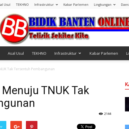
al Usul
TEKHNO
Infrastruktur
Kabar Parlemen
Lingkungan
Daer
Asal Usul
TEKHNO
Infrastruktur
Kabar Parlemen
L
Bidik
TNUK Tak Tersentuh Pembangunan
K
 Menuju TNUK Tak
ngunan
Banten
2144
er