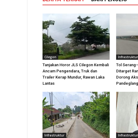
Cilegon
Infrastruktur
Tanjakan Horor JLS Cilegon Kembali
Tol Serang
Ancam Pengendara, Truk dan
Ditarget Ra
Trailer Kerap Mundur, Rawan Laka
Dorong Aks
Lantas
Pandeglan
Infrastruktur
Infrastruktur