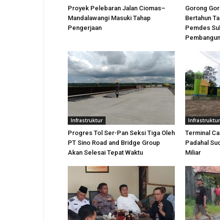
Proyek Pelebaran Jalan Ciomas–
Gorong Gor
Mandalawangi Masuki Tahap
Bertahun T
Pengerjaan
Pemdes Suk
Pembangun
Infrastruktur
Infrastruktur
Progres Tol Ser-Pan Seksi Tiga Oleh
Terminal Ca
PT Sino Road and Bridge Group
Padahal Sud
Akan Selesai Tepat Waktu
Miliar