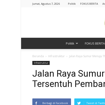
Jumat, Agustus 7, 2026
Politik
FOKUS BERITA
As
Politik
FOKUS BERITA
Beranda
Infrastruktur
Jalan Raya Sumur Menuju 
Infrastruktur
Jalan Raya Sumur
Tersentuh Pemba
Berbagi di Facebook
Tweet di Twitt