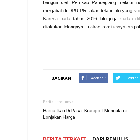
bangun oleh Pemkab Pandeglang melalui ins
menjabat di DPU-PR, akan tetapi info yang sud
Karena pada tahun 2016 lalu juga sudah d
dilakukan lelangnya itu akan kami upayakan pali
BAGIKAN
Facebook
Twitter
Berita sebelumya
Harga Ikan Di Pasar Kranggot Mengalami
Lonjakan Harga
BERITA TERKAIT
DARI PENULIS