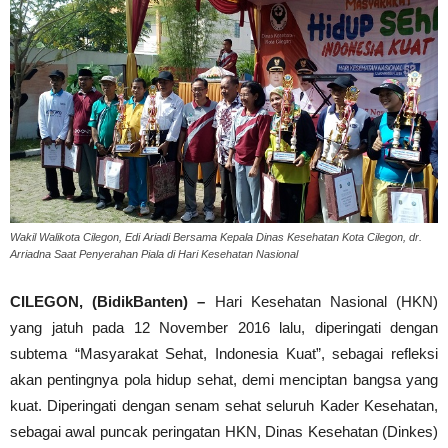
Wakil Walikota Cilegon, Edi Ariadi Bersama Kepala Dinas Kesehatan Kota Cilegon, dr.
Arriadna Saat Penyerahan Piala di Hari Kesehatan Nasional
CILEGON, (BidikBanten) –
Hari Kesehatan Nasional (HKN)
yang jatuh pada 12 November 2016 lalu, diperingati dengan
subtema “Masyarakat Sehat, Indonesia Kuat”, sebagai refleksi
akan pentingnya pola hidup sehat, demi menciptan bangsa yang
kuat. Diperingati dengan senam sehat seluruh Kader Kesehatan,
sebagai awal puncak peringatan HKN, Dinas Kesehatan (Dinkes)