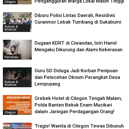
Pengangguran Warga Lokal Masih Tinggi
Cilegon
Diburu Polisi Lintas Daerah, Residivis
Curanmor Lebak Tumbang di Sukabumi
Hukum &
Kriminal
Dugaan KDRT di Ciwandan, Istri Hamil
Mengaku Dikurung dan Alami Kekerasan
Peristiwa
Guru SD Diduga Jadi Korban Penipuan
dan Pelecehan Oknum Perangkat Desa
Hukum &
Lempuyang
Kriminal
Grebek Hotel di Cilegon Tengah Malam,
Polda Banten Bekuk Enam Mucikari
dalam Jaringan Perdagangan Orang!
Cilegon
Tragis! Wanita di Cilegon Tewas Dibunuh