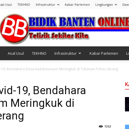
sal Usul
TEKHNO
Infrastruktur
Kabar Parlemen
Lingkungan
Dae
Asal Usul
TEKHNO
Infrastruktur
Kabar Parlemen
L
Bidik
d-19, Bendahara Desa Kadubeureum Meringkuk di Tahanan Polres Serang
K
vid-19, Bendahara
m Meringkuk di
Banten
erang
1063