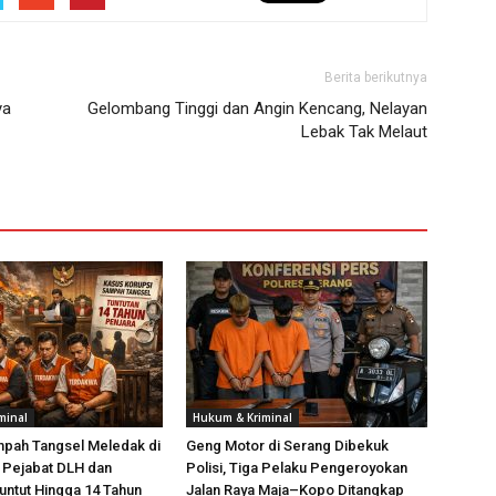
Berita berikutnya
ya
Gelombang Tinggi dan Angin Kencang, Nelayan
Lebak Tak Melaut
minal
Hukum & Kriminal
mpah Tangsel Meledak di
Geng Motor di Serang Dibekuk
 Pejabat DLH dan
Polisi, Tiga Pelaku Pengeroyokan
untut Hingga 14 Tahun
Jalan Raya Maja–Kopo Ditangkap