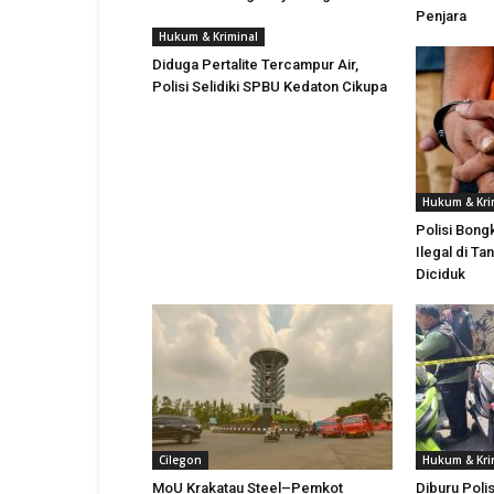
Penjara
Hukum & Kriminal
Diduga Pertalite Tercampur Air,
Polisi Selidiki SPBU Kedaton Cikupa
Hukum & Kri
Polisi Bong
Ilegal di T
Diciduk
Cilegon
Hukum & Kri
MoU Krakatau Steel–Pemkot
Diburu Polis