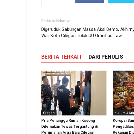
Berita sebelumya
Digeruduk Gabungan Massa Aksi Demo, Akhirn
Wali Kota Cilegon Tolak UU Omnibus Law
BERITA TERKAIT
DARI PENULIS
Cilegon
Hukum & Kri
Pria Penunggu Rumah Kosong
Korupsi Sa
Ditemukan Tewas Tergantung di
Pengadilan:
Perumahan Arga Baja Cilegon
Rekanan Dit