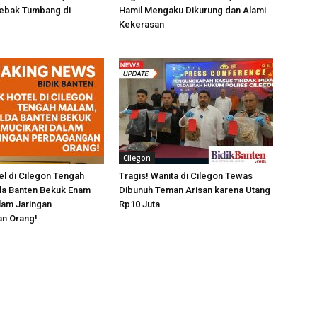
ebak Tumbang di
Hamil Mengaku Dikurung dan Alami
Kekerasan
Cilegon
l di Cilegon Tengah
Tragis! Wanita di Cilegon Tewas
da Banten Bekuk Enam
Dibunuh Teman Arisan karena Utang
lam Jaringan
Rp10 Juta
n Orang!