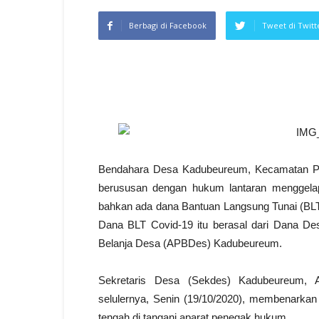
Berbagi di Facebook
Tweet di Twitt
Bendahara Desa Kadubeureum, Kecamatan Pab
berususan dengan hukum lantaran menggela
bahkan ada dana Bantuan Langsung Tunai (BLT)
Dana BLT Covid-19 itu berasal dari Dana 
Belanja Desa (APBDes) Kadubeureum.
Sekretaris Desa (Sekdes) Kadubeureum, Ah
selulernya, Senin (19/10/2020), membenarkan 
tengah di tangani aparat penegak hukum.