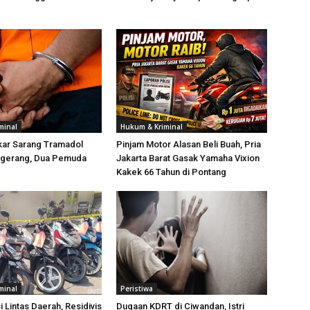
minal
Hukum & Kriminal
kar Sarang Tramadol
Pinjam Motor Alasan Beli Buah, Pria
angerang, Dua Pemuda
Jakarta Barat Gasak Yamaha Vixion
Kakek 66 Tahun di Pontang
minal
Peristiwa
i Lintas Daerah, Residivis
Dugaan KDRT di Ciwandan, Istri