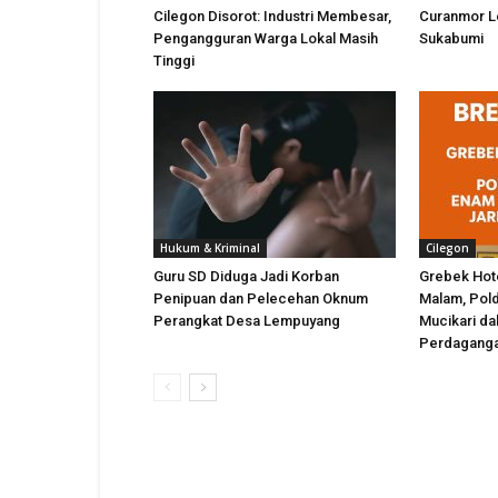
Cilegon Disorot: Industri Membesar,
Curanmor L
Pengangguran Warga Lokal Masih
Sukabumi
Tinggi
Hukum & Kriminal
Cilegon
Guru SD Diduga Jadi Korban
Grebek Hote
Penipuan dan Pelecehan Oknum
Malam, Pol
Perangkat Desa Lempuyang
Mucikari da
Perdaganga