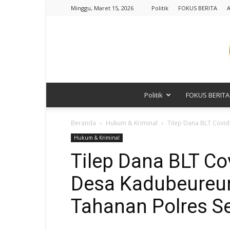
Minggu, Maret 15, 2026
Politik
FOKUS BERITA
A
Politik
FOKUS BERITA
Beranda
Hukum & Kriminal
Tilep Dana BLT Covi
Hukum & Kriminal
Tilep Dana BLT Co
Desa Kadubeureu
Tahanan Polres S