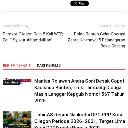
Berita sebelumya
Berita berikutnya
Pemkot Cilegon Raih 5 Kali WTP,
Polda Banten Gelar Operasi
Edi: ” Syukur Alhamdulillah”
Zebra Kalimaya, 5 Pelanggaran
Bakal Ditilang
BERITA TERKAIT
DARI PENULIS
Mantan Relawan Andra Soni Desak Copot
Peristiwa
Kadishub Banten, Truk Tambang Diduga
Masih Langgar Kepgub Nomor 567 Tahun
2025
Tohir AS Resmi Nahkodai DPC PPP Kota
Cilegon Periode 2026–2031, Target Lima
Kursi DPRD pada Pemilu 2029