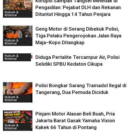
Korupsi Sampah Tangsel Meledak di
Pengadilan: Pejabat DLH dan Rekanan
Hukum &
Dituntut Hingga 14 Tahun Penjara
Kriminal
Geng Motor di Serang Dibekuk Polisi,
Tiga Pelaku Pengeroyokan Jalan Raya
Hukum &
Maja–Kopo Ditangkap
Kriminal
Hukum &
Diduga Pertalite Tercampur Air, Polisi
Kriminal
Selidiki SPBU Kedaton Cikupa
Polisi Bongkar Sarang Tramadol Ilegal di
Tangerang, Dua Pemuda Diciduk
Hukum &
Kriminal
Pinjam Motor Alasan Beli Buah, Pria
Jakarta Barat Gasak Yamaha Vixion
Hukum &
Kakek 66 Tahun di Pontang
Kriminal