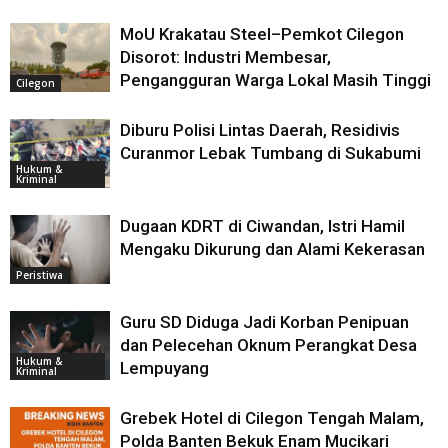
MoU Krakatau Steel–Pemkot Cilegon
Disorot: Industri Membesar,
Pengangguran Warga Lokal Masih Tinggi
Cilegon
Diburu Polisi Lintas Daerah, Residivis
Curanmor Lebak Tumbang di Sukabumi
Hukum &
Kriminal
Dugaan KDRT di Ciwandan, Istri Hamil
Mengaku Dikurung dan Alami Kekerasan
Peristiwa
Guru SD Diduga Jadi Korban Penipuan
dan Pelecehan Oknum Perangkat Desa
Hukum &
Lempuyang
Kriminal
Grebek Hotel di Cilegon Tengah Malam,
Polda Banten Bekuk Enam Mucikari