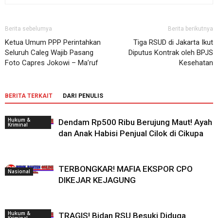
Berita sebelumya
Berita berikutnya
Ketua Umum PPP Perintahkan
Tiga RSUD di Jakarta Ikut
Seluruh Caleg Wajib Pasang
Diputus Kontrak oleh BPJS
Foto Capres Jokowi – Ma’ruf
Kesehatan
BERITA TERKAIT
DARI PENULIS
Hukum &
Dendam Rp500 Ribu Berujung Maut! Ayah
Kriminal
dan Anak Habisi Penjual Cilok di Cikupa
TERBONGKAR! MAFIA EKSPOR CPO
Nasional
DIKEJAR KEJAGUNG
Hukum &
TRAGIS! Bidan RSU Besuki Diduga