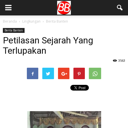
Beranda
Lingkungan
Berita Banten
Berita Banten
Petilasan Sejarah Yang
Terlupakan
3563