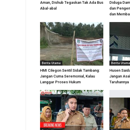
Aman, Dishub Tegaskan Tak Ada Bus
Diduga Dam
Abal-abal
dan Pengen
dan Memba
Berita Utama
Berita Utama
HMI Cilegon Sentil Sidak Tambang:
Husen Saida
Jangan Cuma Seremonial, Kalau
Jangan Asal
Langgar Proses Hukum
Taruhannya 