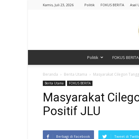
Kamis, Juli 23, 2026
Politik
FOKUS BERITA
Asal 
Politik
FOKUS BERITA
Beranda
Berita Utama
Masyarakat Cilegon Tangg
Berita Utama
FOKUS BERITA
Masyarakat Cileg
Positif JLU
Berbagi di Facebook
Tweet di Twitt