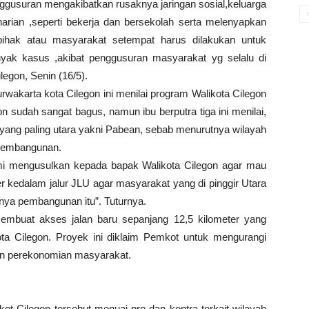
gusuran mengakibatkan rusaknya jaringan sosial,keluarga
arian ,seperti bekerja dan bersekolah serta melenyapkan
pihak atau masyarakat setempat harus dilakukan untuk
ak kasus ,akibat penggusuran masyarakat yg selalu di
legon, Senin (16/5).
rwakarta kota Cilegon ini menilai program Walikota Cilegon
n sudah sangat bagus, namun ibu berputra tiga ini menilai,
ah yang paling utara yakni Pabean, sebab menurutnya wilayah
 pembangunan.
i mengusulkan kepada bapak Walikota Cilegon agar mau
kedalam jalur JLU agar masyarakat yang di pinggir Utara
fnya pembangunan itu”. Tuturnya.
embuat akses jalan baru sepanjang 12,5 kilometer yang
ta Cilegon. Proyek ini diklaim Pemkot untuk mengurangi
an perekonomian masyarakat.
Cilegon tersebut menuai pro dan kontra terkait wilayah