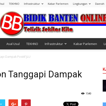
Usul
TEKHNO
Infrastruktur
Kabar Parlemen
Lingkungan
Daerah
Asal Usul
TEKHNO
Infrastruktur
Kabar Parlemen
L
Bidik
api Dampak Positif JLU
K
on Tanggapi Dampak
Banten
1540
er