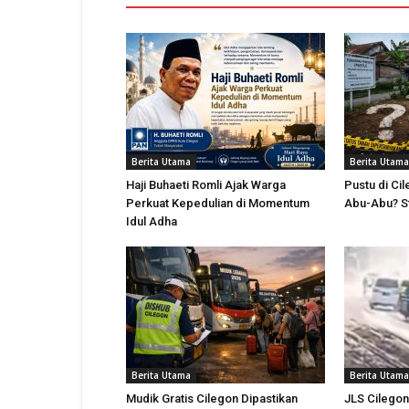
Berita Utama
Berita Utama
Haji Buhaeti Romli Ajak Warga
Pustu di Cil
Perkuat Kepedulian di Momentum
Abu-Abu? St
Idul Adha
Berita Utama
Berita Utama
Mudik Gratis Cilegon Dipastikan
JLS Cilegon