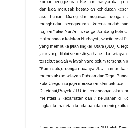
korban penggusuran. Kasihan masyarakat, peng
dan juga merusak kestabilan kehidupan keseh
aset hunian. Dialog dan negoisasi dengan 
menghindari penggusuran…karena sudah bany
rugikan” ulas Nur Arifin, warga Jombang kota Ci
Hal senada dikatakan Nurhayati, wanita asal Pu
yang membuka jalan lingkar Utara (JLU) Cilego
jalur yang dilalui semestinya harus dari wilay
tersebut adalah wilayah yang belum tersentuh
“Kami setuju dengan adanya JLU, namun kam
memasukkan wilayah Pabean dan Tegal Bunder 
kota Cilegon itu juga merasakan dampak positi
Diketahui,Proyek JLU ini rencananya akan m
melintasi 3 kecamatan dan 7 kelurahan di Ko
tingkat kemacetan kendaraan dan meningkatk
Namun, rencana pembangunan JLU oleh Pemkot 