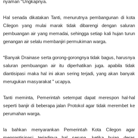
nyaman ‘’Ungkapnya.
Hal senada dikatakan Tanti, menurutnya p
embangunan di kota
C
ilegon
yang mulai marak tidak dibarengi dengan saluran
pembuangan air yang memadai, sehingga
setiap kali hujan turun
genangan air
selalu
membanjiri permukiman warga.
“
Banyak D
rainase serta gorong-gorongnya tidak bagus
, h
arusnya
saluran pembuangan air itu diperhatikan juga. apabila tidak
diantisipasi maka hal ini akan sering terjadi,
yang akan banyak
merugukan masyarakat
” ucapya.
Tanti
meminta, Pemerintah setempat dapat merespon hal-hal
seperti banjir di beberapa jalan Protokol agar tidak merembet ke
perumahan warga.
Ia bahkan menyarankan Pemerintah Kota C
ilegon
agar
mengantisipasi terjadinya hal serupa, ketika hujan deras