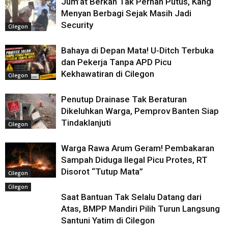
Jum’at Berkah Tak Pernah Putus, Kang
Menyan Berbagi Sejak Masih Jadi
Security
Cilegon
Bahaya di Depan Mata! U-Ditch Terbuka
dan Pekerja Tanpa APD Picu
Kekhawatiran di Cilegon
Cilegon
Penutup Drainase Tak Beraturan
Dikeluhkan Warga, Pemprov Banten Siap
Tindaklanjuti
Cilegon
Warga Rawa Arum Geram! Pembakaran
Sampah Diduga Ilegal Picu Protes, RT
Disorot “Tutup Mata”
Cilegon
Cilegon
Saat Bantuan Tak Selalu Datang dari
Atas, BMPP Mandiri Pilih Turun Langsung
Santuni Yatim di Cilegon