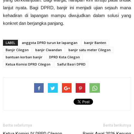
lanjut nyata. Bagi DPRD, banjir ini menjadi ujian sejauh mana
kehadiran di lapangan mampu diwujudkan dalam solusi yang
konkret dan berjangka panjang.
LABEL
anggota DPRD turun ke lapangan
banjir Banten
Banjir Cilegon
banjir Ciwandan
banjir satu meter Cilegon
bantuan korban banjir
DPRD Kota Cilegon
Ketua Komisi DPRD Cilegon
Saiful Basri DPRD
Berita sebelumya
Berita berikutnya
Ketua Komisi IV DPRD Cilegon
Banjir Awal 2026 Kepung