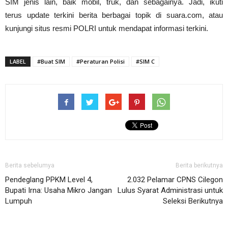
SIM jenis lain, baik mobil, truk, dan sebagainya. Jadi, ikuti
terus update terkini berita berbagai topik di suara.com, atau
kunjungi situs resmi POLRI untuk mendapat informasi terkini.
LABEL
#Buat SIM
#Peraturan Polisi
#SIM C
Berita sebelumya
Berita berikutnya
Pendeglang PPKM Level 4,
2.032 Pelamar CPNS Cilegon
Bupati Irna: Usaha Mikro Jangan
Lulus Syarat Administrasi untuk
Lumpuh
Seleksi Berikutnya