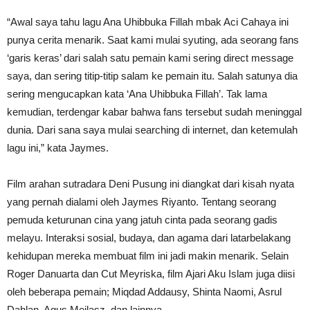
“Awal saya tahu lagu Ana Uhibbuka Fillah mbak Aci Cahaya ini
punya cerita menarik. Saat kami mulai syuting, ada seorang fans
‘garis keras’ dari salah satu pemain kami sering direct message
saya, dan sering titip-titip salam ke pemain itu. Salah satunya dia
sering mengucapkan kata ‘Ana Uhibbuka Fillah’. Tak lama
kemudian, terdengar kabar bahwa fans tersebut sudah meninggal
dunia. Dari sana saya mulai searching di internet, dan ketemulah
lagu ini,” kata Jaymes.
Film arahan sutradara Deni Pusung ini diangkat dari kisah nyata
yang pernah dialami oleh Jaymes Riyanto. Tentang seorang
pemuda keturunan cina yang jatuh cinta pada seorang gadis
melayu. Interaksi sosial, budaya, dan agama dari latarbelakang
kehidupan mereka membuat film ini jadi makin menarik. Selain
Roger Danuarta dan Cut Meyriska, film Ajari Aku Islam juga diisi
oleh beberapa pemain; Miqdad Addausy, Shinta Naomi, Asrul
Dahlan, Agus Meilasz, dan lainnya.