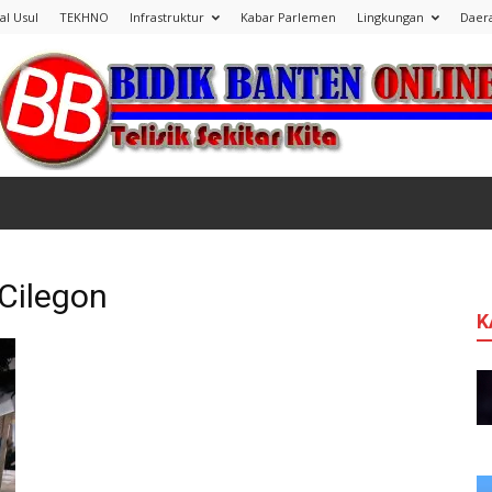
al Usul
TEKHNO
Infrastruktur
Kabar Parlemen
Lingkungan
Daer
Bidik
Cilegon
K
Banten