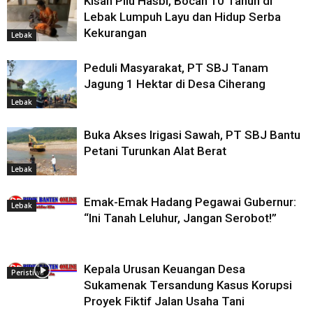
Kisah Pilu Hasbi, Bocah 10 Tahun di
Lebak Lumpuh Layu dan Hidup Serba
Kekurangan
Lebak
Peduli Masyarakat, PT SBJ Tanam
Jagung 1 Hektar di Desa Ciherang
Lebak
Buka Akses Irigasi Sawah, PT SBJ Bantu
Petani Turunkan Alat Berat
Lebak
Emak-Emak Hadang Pegawai Gubernur:
Lebak
“Ini Tanah Leluhur, Jangan Serobot!”
Kepala Urusan Keuangan Desa
Peristiwa
Sukamenak Tersandung Kasus Korupsi
Proyek Fiktif Jalan Usaha Tani