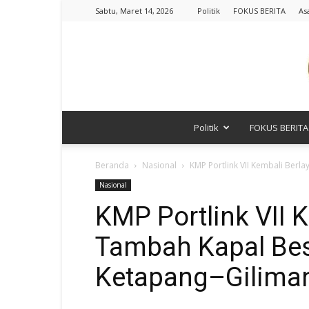
Sabtu, Maret 14, 2026
Politik
FOKUS BERITA
As
Politik
FOKUS BERITA
Beranda
Nasional
KMP Portlink VII Kembali Ber
Nasional
KMP Portlink VII 
Tambah Kapal Bes
Ketapang–Gilima