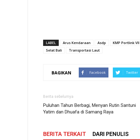
LABEL
Arus Kendaraan
Asdp
KMP Portlink VII
Selat Bali
Transportasi Laut
BAGIKAN
Facebook
Twitter
Berita sebelumya
Puluhan Tahun Berbagi, Menyan Rutin Santuni
Yatim dan Dhuafa di Samang Raya
BERITA TERKAIT
DARI PENULIS