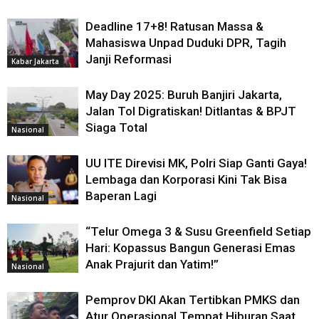
Deadline 17+8! Ratusan Massa &
Mahasiswa Unpad Duduki DPR, Tagih
Janji Reformasi
Kabar Jakarta
May Day 2025: Buruh Banjiri Jakarta,
Jalan Tol Digratiskan! Ditlantas & BPJT
Siaga Total
Nasional
UU ITE Direvisi MK, Polri Siap Ganti Gaya!
Lembaga dan Korporasi Kini Tak Bisa
Baperan Lagi
Nasional
“Telur Omega 3 & Susu Greenfield Setiap
Hari: Kopassus Bangun Generasi Emas
Anak Prajurit dan Yatim!”
Nasional
Pemprov DKI Akan Tertibkan PMKS dan
Atur Operasional Tempat Hiburan Saat