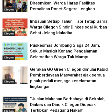
Diresmikan, Warga Harap Fasilitas
Persalinan Ponet Segera Lengkap
Cilegon
Imbauan Setiap Tahun, Tapi Tetap Sama:
Warga Cilegon Sindir Dinkes soal Kurban
Sehat Jelang Iduladha
Cilegon
Puskesmas Jombang Siaga 24 Jam,
Seklur Masigit Kenang Pengalaman
Selamatkan Warga Tak Mampu
Cilegon
Gerakan GO Green Cilegon dimulai Kabid
Pemberdayaan Masyarakat ajak semua
pihak peduli menjaga keselamatan
Cilegon
lingkungan
“Jualan Makanan Berbahaya di Sekolah,
Dinkes dan Dindik Cilegon Didesak
Tertibkan Pedagang Nakal!”
Cilegon