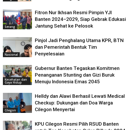
Fitron Nur Ikhsan Resmi Pimpin YJI
Banten 2024–2029, Siap Gebrak Edukasi
Jantung Sehat ke Pelosok
Serang
Pinjol Jadi Penghalang Utama KPR, BTN
dan Pemerintah Bentuk Tim
Penyelesaian
Nasional
Gubernur Banten Tegaskan Komitmen
Penanganan Stunting dan Gizi Buruk
Kesehatan dan
Menuju Indonesia Emas 2045
Gaya Hidup
Helldy dan Alawi Berhasil Lewati Medical
Checkup: Dukungan dan Doa Warga
Cilegon Menyertai
Cilegon
KPU Cilegon Resmi Pilih RSUD Banten