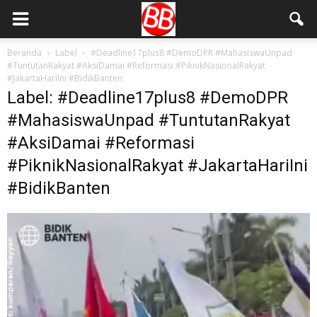
Beranda
Label
#Deadline17plus8 #DemoDPR #MahasiswaUnpad
#TuntutanRakyat #AksiDamai #Reformasi #PiknikNasionalRakyat
#JakartaHariIni #BidikBanten
Label: #Deadline17plus8 #DemoDPR
#MahasiswaUnpad #TuntutanRakyat
#AksiDamai #Reformasi
#PiknikNasionalRakyat #JakartaHariIni
#BidikBanten