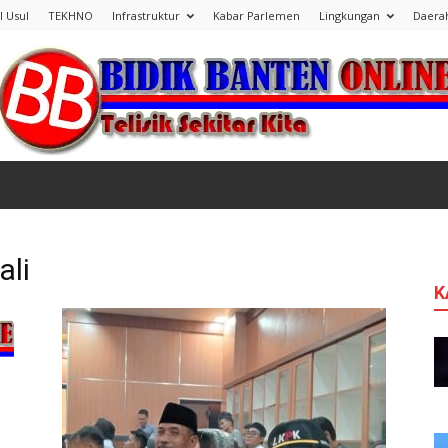
l Usul
TEKHNO
Infrastruktur
Kabar Parlemen
Lingkungan
Daera
Bidik
ali
K
Banten