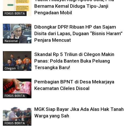
Bernama Kemal Diduga Tipu-Janji
Pengadaan Mobil
FOKUS BERITA
Dibongkar DPR! Ribuan HP dan Sajam
Disita dari Lapas, Dugaan “Bisnis Haram”
Penjara Mencuat
Nasional
Skandal Rp 5 Triliun di Cilegon Makin
Panas: Polda Banten Buka Peluang
Tersangka Baru!
Cilegon
Pembagian BPNT di Desa Mekarjaya
Kecamatan Cileles Disoal
FOKUS BERITA
MGK Siap Bayar Jika Ada Alas Hak Tanah
Warga yang Sah
FOKUS BERITA