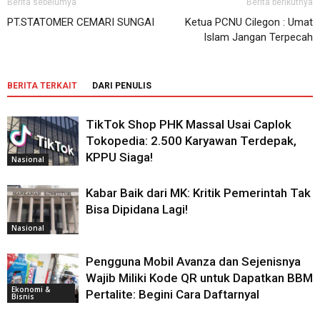
Berita sebelumya
Berita berikutnya
PT.STATOMER CEMARI SUNGAI
Ketua PCNU Cilegon : Umat
Islam Jangan Terpecah
BERITA TERKAIT
DARI PENULIS
TikTok Shop PHK Massal Usai Caplok
Tokopedia: 2.500 Karyawan Terdepak,
KPPU Siaga!
Nasional
Kabar Baik dari MK: Kritik Pemerintah Tak
Bisa Dipidana Lagi!
Nasional
Pengguna Mobil Avanza dan Sejenisnya
Wajib Miliki Kode QR untuk Dapatkan BBM
Ekonomi &
Pertalite: Begini Cara Daftarnyal
Bisnis