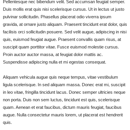
Pellentesque nec bibendum velit. Sed accumsan feugiat semper.
Duis mollis erat quis nisi scelerisque cursus. Ut in lectus ut justo
pulvinar sollicitudin. Phasellus placerat odio viverra ipsum
gravida, at ornare justo aliquam. Praesent tincidunt erat dolor, quis
facilisis orci sollicitudin posuere. Sed velit augue, adipiscing in nisi
quis, euismod feugiat augue. Praesent convallis quam risus, at
suscipit quam porttitor vitae. Fusce euismod molestie cursus.
Proin auctor auctor massa, at feugiat dolor mattis ac.
Suspendisse adipiscing nulla et mi egestas consequat.
Aliquam vehicula augue quis neque tempus, vitae vestibulum
ligula scelerisque. In sed aliquam massa. Donec erat mi, suscipit
in leo vitae, fringilla tincidunt lacus. Donec semper ultricies neque
non porta. Duis non sem luctus, tincidunt est quis, scelerisque
quam. Aenean et erat faucibus, dictum mauris feugiat, faucibus
augue. Nulla consectetur mauris lorem, ut placerat est hendrerit
quis.