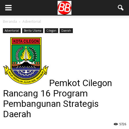
Beranda
Advertorial
Advertorial
Berita Utama
Cilegon
Daerah
Pemkot Cilegon
Rancang 16 Program
Pembangunan Strategis
Daerah
5726