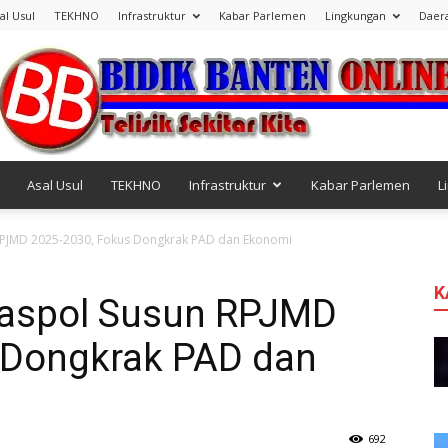
al Usul
TEKHNO
Infrastruktur
Kabar Parlemen
Lingkungan
Daer
Asal Usul
TEKHNO
Infrastruktur
Kabar Parlemen
L
Bidik
RPJMD 2025-2030, Fokus Dongkrak PAD dan Ekonomi
K
Gaspol Susun RPJMD
 Dongkrak PAD dan
Banten
692