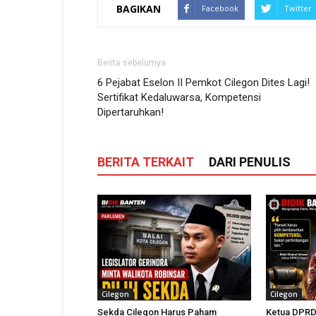
BAGIKAN
Facebook
Twitter
Berita sebelumya
6 Pejabat Eselon II Pemkot Cilegon Dites Lagi!
Sertifikat Kedaluwarsa, Kompetensi
Dipertaruhkan!
BERITA TERKAIT
DARI PENULIS
Cilegon
Cilegon
Sekda Cilegon Harus Paham
Ketua DPRD