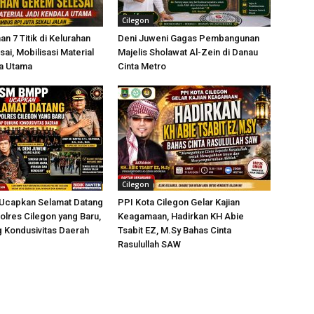
Cilegon
 7 Titik di Kelurahan
Deni Juweni Gagas Pembangunan
ai, Mobilisasi Material
Majelis Sholawat Al-Zein di Danau
la Utama
Cinta Metro
Cilegon
capkan Selamat Datang
PPI Kota Cilegon Gelar Kajian
lres Cilegon yang Baru,
Keagamaan, Hadirkan KH Abie
 Kondusivitas Daerah
Tsabit EZ, M.Sy Bahas Cinta
Rasulullah SAW