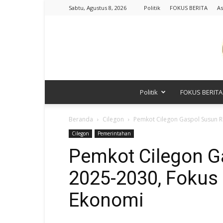
Sabtu, Agustus 8, 2026
Politik
FOKUS BERITA
As
Politik
FOKUS BERITA
Beranda
Cilegon
Pemkot Cilegon Gaspol Susun 
Cilegon
Pemerintahan
Pemkot Cilegon 
2025-2030, Fokus
Ekonomi