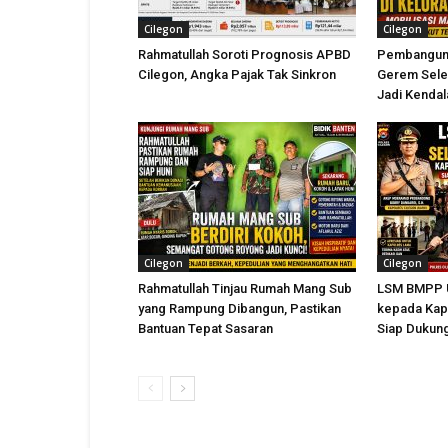
Cilegon
Cilegon
Rahmatullah Soroti Prognosis APBD
Pembangunan
Cilegon, Angka Pajak Tak Sinkron
Gerem Seles
Jadi Kenda
Cilegon
Cilegon
Rahmatullah Tinjau Rumah Mang Sub
LSM BMPP U
yang Rampung Dibangun, Pastikan
kepada Kapo
Bantuan Tepat Sasaran
Siap Dukung