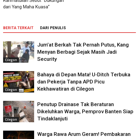
Rahmatullah Sebut “Dukungan
dari Yang Maha Kuasa”
BERITA TERKAIT
DARI PENULIS
Jum’at Berkah Tak Pernah Putus, Kang
Menyan Berbagi Sejak Masih Jadi
Security
Cilegon
Bahaya di Depan Mata! U-Ditch Terbuka
dan Pekerja Tanpa APD Picu
Kekhawatiran di Cilegon
Cilegon
Penutup Drainase Tak Beraturan
Dikeluhkan Warga, Pemprov Banten Siap
Tindaklanjuti
Cilegon
Warga Rawa Arum Geram! Pembakaran