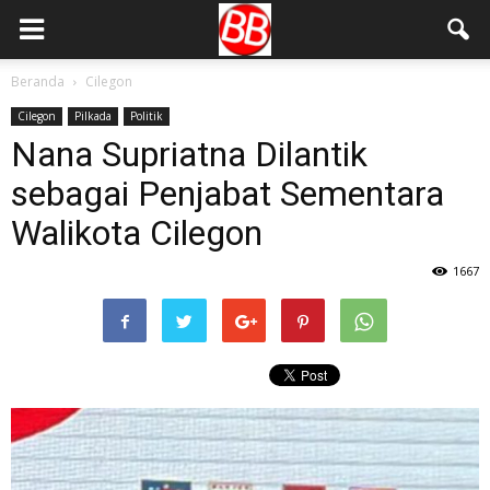
Beranda
Cilegon
Cilegon
Pilkada
Politik
Nana Supriatna Dilantik
sebagai Penjabat Sementara
Walikota Cilegon
1667