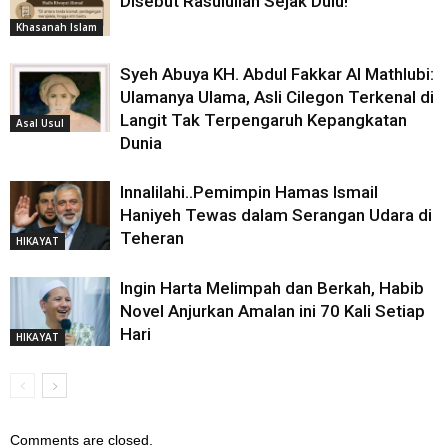
Disebut Rasulullah Sejak Dulu!
Khasanah Islam
Syeh Abuya KH. Abdul Fakkar Al Mathlubi:
Ulamanya Ulama, Asli Cilegon Terkenal di
Langit Tak Terpengaruh Kepangkatan
Asal Usul
Dunia
Innalilahi..Pemimpin Hamas Ismail
Haniyeh Tewas dalam Serangan Udara di
Teheran
HIKAYAT
Ingin Harta Melimpah dan Berkah, Habib
Novel Anjurkan Amalan ini 70 Kali Setiap
Hari
HIKAYAT
Comments are closed.