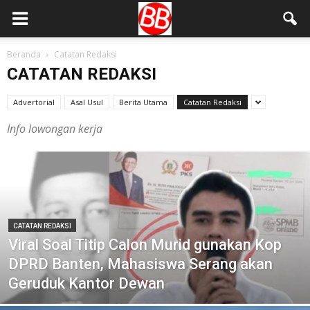
Beranda
Catatan Redaksi
CATATAN REDAKSI
Advertorial
Asal Usul
Berita Utama
Catatan Redaksi
Info lowongan kerja
CATATAN REDAKSI
Viral Soal Titip Calon Murid gunakan Kop
DPRD Banten, Mahasiswa Serang akan
Geruduk Kantor Dewan