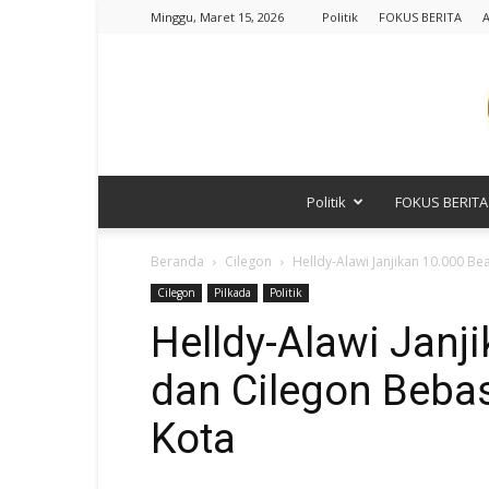
Minggu, Maret 15, 2026
Politik
FOKUS BERITA
A
Politik
FOKUS BERITA
Beranda
Cilegon
Helldy-Alawi Janjikan 10.000 B
Cilegon
Pilkada
Politik
Helldy-Alawi Janj
dan Cilegon Bebas
Kota