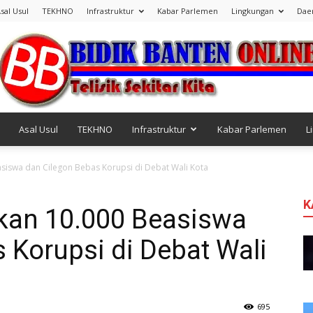
sal Usul
TEKHNO
Infrastruktur
Kabar Parlemen
Lingkungan
Dae
Asal Usul
TEKHNO
Infrastruktur
Kabar Parlemen
L
Bidik
easiswa dan Cilegon Bebas Korupsi di Debat Wali Kota
K
ikan 10.000 Beasiswa
 Korupsi di Debat Wali
Banten
695