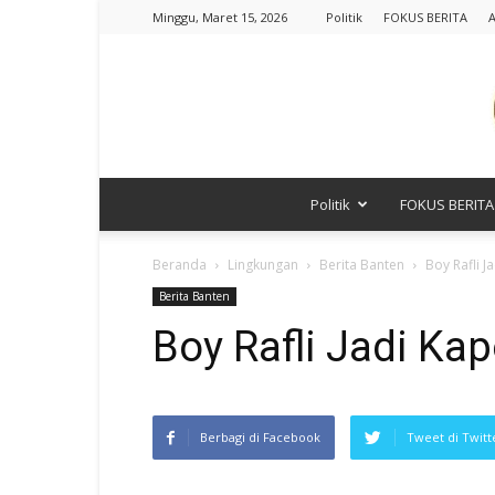
Minggu, Maret 15, 2026
Politik
FOKUS BERITA
A
Politik
FOKUS BERITA
Beranda
Lingkungan
Berita Banten
Boy Rafli 
Berita Banten
Boy Rafli Jadi Ka
Berbagi di Facebook
Tweet di Twitt