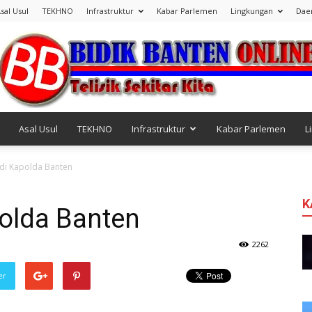
sal Usul
TEKHNO
Infrastruktur
Kabar Parlemen
Lingkungan
Dae
Asal Usul
TEKHNO
Infrastruktur
Kabar Parlemen
L
Bidik
Jadi Kapolda Banten
K
polda Banten
Banten
2262
er