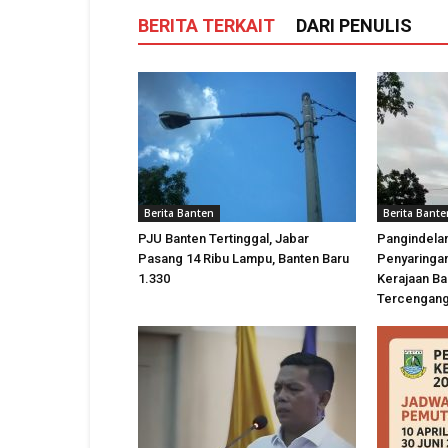
BERITA TERKAIT
DARI PENULIS
Berita Banten
Berita Bante
PJU Banten Tertinggal, Jabar
Pangindela
Pasang 14 Ribu Lampu, Banten Baru
Penyaringan
1.330
Kerajaan Ba
Tercengan