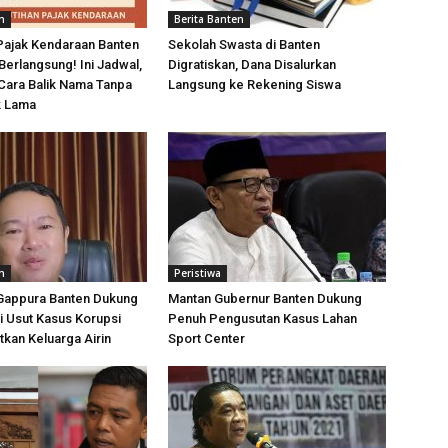
n
Berita Banten
Pajak Kendaraan Banten
Sekolah Swasta di Banten
Berlangsung! Ini Jadwal,
Digratiskan, Dana Disalurkan
 Cara Balik Nama Tanpa
Langsung ke Rekening Siswa
k Lama
n
Peristiwa
Gappura Banten Dukung
Mantan Gubernur Banten Dukung
i Usut Kasus Korupsi
Penuh Pengusutan Kasus Lahan
tkan Keluarga Airin
Sport Center