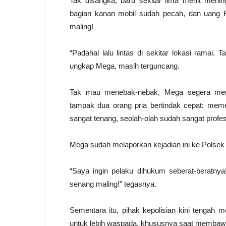
Tak disangka, baru sekitar lima menit men
bagian kanan mobil sudah pecah, dan uang R
maling!
“Padahal lalu lintas di sekitar lokasi ramai
ungkap Mega, masih terguncang.
Tak mau menebak-nebak, Mega segera meme
tampak dua orang pria bertindak cepat: me
sangat tenang, seolah-olah sudah sangat profes
Mega sudah melaporkan kejadian ini ke Polsek 
“Saya ingin pelaku dihukum seberat-beratnya
senang maling!” tegasnya.
Sementara itu, pihak kepolisian kini tenga
untuk lebih waspada, khususnya saat membawa