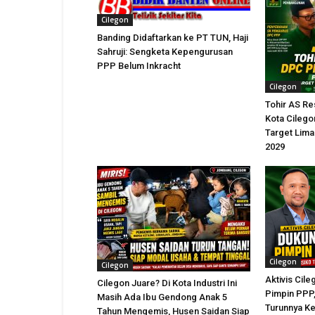
Cilegon
Banding Didaftarkan ke PT TUN, Haji
Sahruji: Sengketa Kepengurusan
PPP Belum Inkracht
Cilegon
Tohir AS R
Kota Cilego
Target Lima
2029
Cilegon
Cilegon
Aktivis Cil
Cilegon Juare? Di Kota Industri Ini
Pimpin PPP,
Masih Ada Ibu Gendong Anak 5
Turunnya K
Tahun Mengemis, Husen Saidan Siap