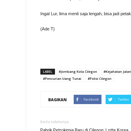
Ingat Lur, lima menit saja lengah, bisa jadi petak
(Ade T)
LABEL
#Jombang Kota Cilegon
#Kejahatan Jala
#Pencurian Uang Tunai
#Polisi Cilegon
BAGIKAN
Facebook
Twitter
Berita sebelumya
Pabrik Petrokimia Baru di Cilegon: Lotte Korea