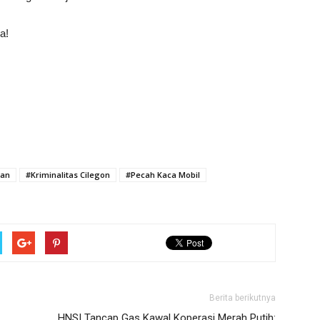
a!
nan
#Kriminalitas Cilegon
#Pecah Kaca Mobil
Berita berikutnya
HNSI Tancap Gas Kawal Koperasi Merah Putih: