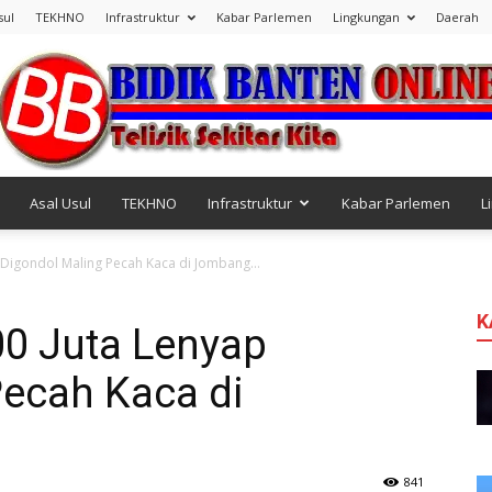
sul
TEKHNO
Infrastruktur
Kabar Parlemen
Lingkungan
Daerah
Asal Usul
TEKHNO
Infrastruktur
Kabar Parlemen
L
Bidik
 Digondol Maling Pecah Kaca di Jombang...
K
00 Juta Lenyap
Pecah Kaca di
Banten
841