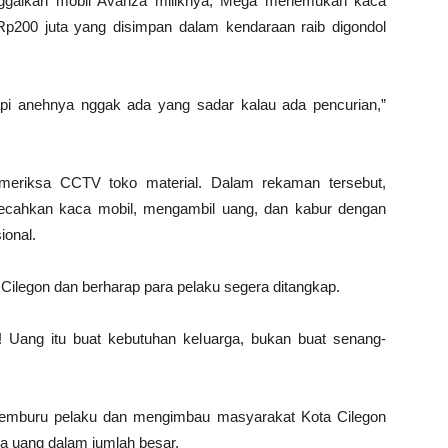
inggalkan mobil Avanza miliknya, Mega menemukan kaca
p200 juta yang disimpan dalam kendaraan raib digondol
. Tapi anehnya nggak ada yang sadar kalau ada pencurian,”
riksa CCTV toko material. Dalam rekaman tersebut,
mecahkan kaca mobil, mengambil uang, dan kabur dengan
ional.
Cilegon dan berharap para pelaku segera ditangkap.
! Uang itu buat kebutuhan keluarga, bukan buat senang-
h memburu pelaku dan mengimbau masyarakat Kota Cilegon
 uang dalam jumlah besar.