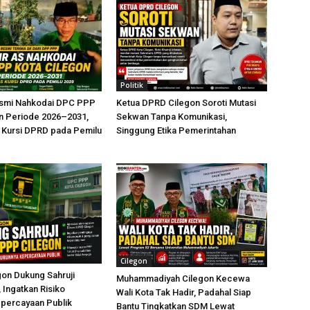
Politik
esmi Nahkodai DPC PPP
Ketua DPRD Cilegon Soroti Mutasi
n Periode 2026–2031,
Sekwan Tanpa Komunikasi,
 Kursi DPRD pada Pemilu
Singgung Etika Pemerintahan
Cilegon
egon Dukung Sahruji
Muhammadiyah Cilegon Kecewa
 Ingatkan Risiko
Wali Kota Tak Hadir, Padahal Siap
epercayaan Publik
Bantu Tingkatkan SDM Lewat