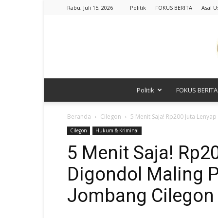
Rabu, Juli 15, 2026
Politik
FOKUS BERITA
Asal U
Politik
FOKUS BERITA
Beranda
Cilegon
5 Menit Saja! Rp200 Juta Lenyap
Cilegon
Hukum & Kriminal
5 Menit Saja! Rp2
Digondol Maling 
Jombang Cilegon