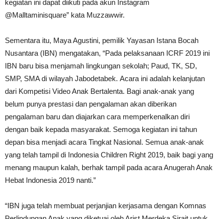
kegiatan ini dapat diikuti pada akun Instagram
@Malltaminisquare” kata Muzzawwir.
Sementara itu, Maya Agustini, pemilik Yayasan Istana Bocah
Nusantara (IBN) mengatakan, “Pada pelaksanaan ICRF 2019 ini
IBN baru bisa menjamah lingkungan sekolah; Paud, TK, SD,
SMP, SMA di wilayah Jabodetabek. Acara ini adalah kelanjutan
dari Kompetisi Video Anak Bertalenta. Bagi anak-anak yang
belum punya prestasi dan pengalaman akan diberikan
pengalaman baru dan diajarkan cara memperkenalkan diri
dengan baik kepada masyarakat. Semoga kegiatan ini tahun
depan bisa menjadi acara Tingkat Nasional. Semua anak-anak
yang telah tampil di Indonesia Children Right 2019, baik bagi yang
menang maupun kalah, berhak tampil pada acara Anugerah Anak
Hebat Indonesia 2019 nanti.”
“IBN juga telah membuat perjanjian kerjasama dengan Komnas
Perlindungan Anak yang diketuai oleh Arist Merdeka Sirait untuk