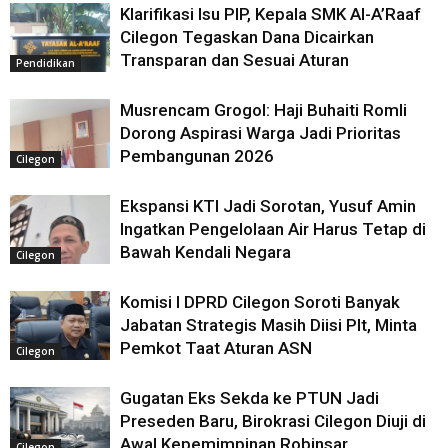
Klarifikasi Isu PIP, Kepala SMK Al-A’Raaf
Cilegon Tegaskan Dana Dicairkan
Transparan dan Sesuai Aturan
Pendidikan
Musrencam Grogol: Haji Buhaiti Romli
Dorong Aspirasi Warga Jadi Prioritas
Pembangunan 2026
Cilegon
Ekspansi KTI Jadi Sorotan, Yusuf Amin
Ingatkan Pengelolaan Air Harus Tetap di
Bawah Kendali Negara
Cilegon
Komisi I DPRD Cilegon Soroti Banyak
Jabatan Strategis Masih Diisi Plt, Minta
Pemkot Taat Aturan ASN
Cilegon
Gugatan Eks Sekda ke PTUN Jadi
Preseden Baru, Birokrasi Cilegon Diuji di
Awal Kepemimpinan Robinsar
Cilegon