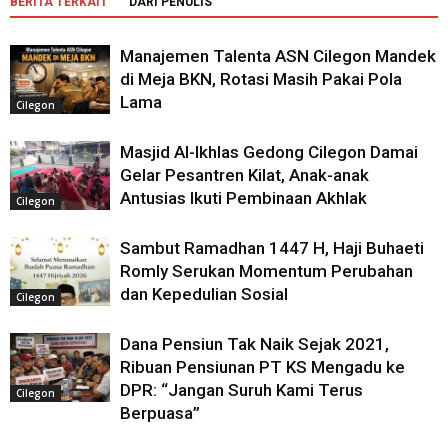
BERITA TERKAIT
DARI PENULIS
Manajemen Talenta ASN Cilegon Mandek
di Meja BKN, Rotasi Masih Pakai Pola
Lama
Cilegon
Masjid Al-Ikhlas Gedong Cilegon Damai
Gelar Pesantren Kilat, Anak-anak
Antusias Ikuti Pembinaan Akhlak
Cilegon
Sambut Ramadhan 1447 H, Haji Buhaeti
Romly Serukan Momentum Perubahan
dan Kepedulian Sosial
Cilegon
Dana Pensiun Tak Naik Sejak 2021,
Ribuan Pensiunan PT KS Mengadu ke
DPR: “Jangan Suruh Kami Terus
Cilegon
Berpuasa”