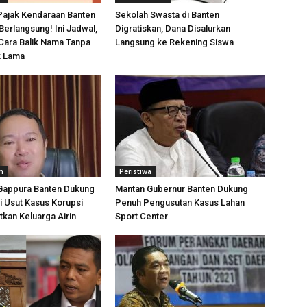
Pajak Kendaraan Banten
Sekolah Swasta di Banten
Berlangsung! Ini Jadwal,
Digratiskan, Dana Disalurkan
 Cara Balik Nama Tanpa
Langsung ke Rekening Siswa
k Lama
n
Peristiwa
Gappura Banten Dukung
Mantan Gubernur Banten Dukung
i Usut Kasus Korupsi
Penuh Pengusutan Kasus Lahan
tkan Keluarga Airin
Sport Center