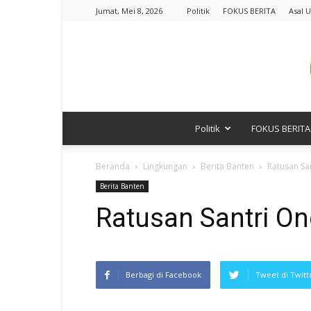
Jumat, Mei 8, 2026
Politik
FOKUS BERITA
Asal U
Politik
FOKUS BERITA
Beranda
Lingkungan
Berita Banten
Ratusan Sa
Berita Banten
Ratusan Santri O
Berbagi di Facebook
Tweet di Twitt