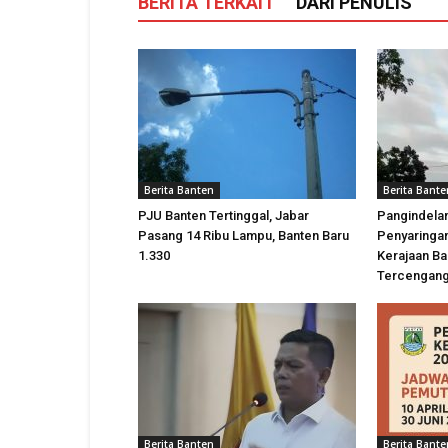
BERITA TERKAIT
DARI PENULIS
Berita Banten
Berita Bante
PJU Banten Tertinggal, Jabar
Pangindela
Pasang 14 Ribu Lampu, Banten Baru
Penyaringan
1.330
Kerajaan Ba
Tercengan
Berita Banten
Berita Bante