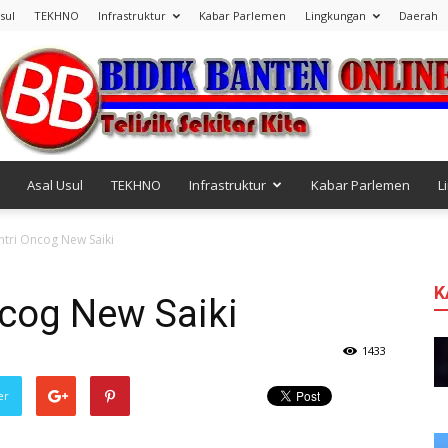
sul
TEKHNO
Infrastruktur
Kabar Parlemen
Lingkungan
Daerah
Asal Usul
TEKHNO
Infrastruktur
Kabar Parlemen
L
Bidik
ntri Oncog New Saiki
K
ncog New Saiki
Banten
1433
er