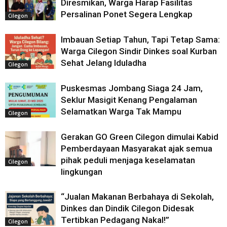
Diresmikan, Warga Harap Fasilitas
Persalinan Ponet Segera Lengkap
Cilegon
Imbauan Setiap Tahun, Tapi Tetap Sama:
Warga Cilegon Sindir Dinkes soal Kurban
Sehat Jelang Iduladha
Cilegon
Puskesmas Jombang Siaga 24 Jam,
Seklur Masigit Kenang Pengalaman
Selamatkan Warga Tak Mampu
Cilegon
Gerakan GO Green Cilegon dimulai Kabid
Pemberdayaan Masyarakat ajak semua
pihak peduli menjaga keselamatan
Cilegon
lingkungan
“Jualan Makanan Berbahaya di Sekolah,
Dinkes dan Dindik Cilegon Didesak
Tertibkan Pedagang Nakal!”
Cilegon