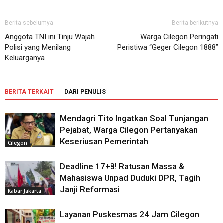
Berita sebelumya
Berita berikutnya
Anggota TNI ini Tinju Wajah
Warga Cilegon Peringati
Polisi yang Menilang
Peristiwa “Geger Cilegon 1888”
Keluarganya
BERITA TERKAIT
DARI PENULIS
Mendagri Tito Ingatkan Soal Tunjangan
Pejabat, Warga Cilegon Pertanyakan
Keseriusan Pemerintah
Cilegon
Deadline 17+8! Ratusan Massa &
Mahasiswa Unpad Duduki DPR, Tagih
Janji Reformasi
Kabar Jakarta
Layanan Puskesmas 24 Jam Cilegon