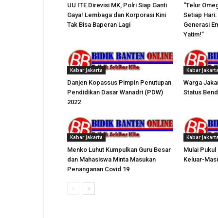
UU ITE Direvisi MK, Polri Siap Ganti
“Telur Omeg
Gaya! Lembaga dan Korporasi Kini
Setiap Hari
Tak Bisa Baperan Lagi
Generasi Em
Yatim!”
Kabar Jakarta
Kabar Jakart
Danjen Kopassus Pimpin Penutupan
Warga Jakar
Pendidikan Dasar Wanadri (PDW)
Status Bend
2022
Kabar Jakarta
Kabar Jakart
Menko Luhut Kumpulkan Guru Besar
Mulai Pukul
dan Mahasiswa Minta Masukan
Keluar-Masu
Penanganan Covid 19