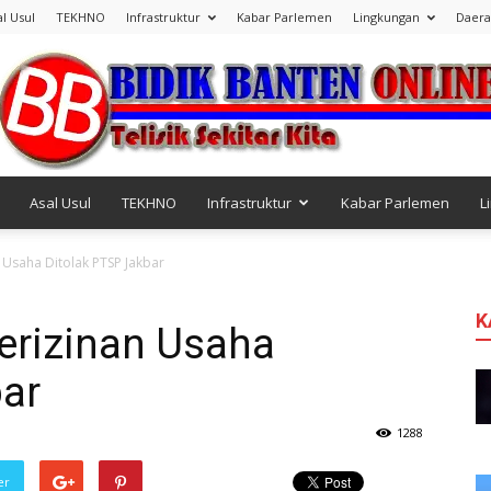
al Usul
TEKHNO
Infrastruktur
Kabar Parlemen
Lingkungan
Daer
Asal Usul
TEKHNO
Infrastruktur
Kabar Parlemen
L
Bidik
Usaha Ditolak PTSP Jakbar
K
rizinan Usaha
bar
Banten
1288
er