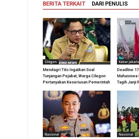
BERITA TERKAIT
DARI PENULIS
Cilegon
Kabar Jakart
Mendagri Tito Ingatkan Soal
Deadline 17
Tunjangan Pejabat, Warga Cilegon
Mahasiswa 
Pertanyakan Keseriusan Pemerintah
Tagih Janji
Nasional
Nasional