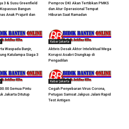
a 3 & Susu Greenfield
Pemprov DKI Akan Tertibkan PMKS
: Kopassus Bangun
dan Atur Operasional Tempat
as Anak Prajurit dan
Hiburan Saat Ramadan
a
Kabar Jakarta
ta Waspada Banjir,
Aktivis Desak Aktor Intelektual Mega
ung Katulampa Siaga 3
Korupsi Asabri Diungkap di
Pengadilan
a
Kabar Jakarta
 00.00 Semua Pintu
Cegah Penyebaran Virus Corona,
k Jakarta Ditutup
Petugas Samsat Jakpus Jalani Rapid
Test Antigen