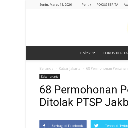
Senin, Maret 16, 2026
Politik
FOKUS BERITA
As
Politik
FOKUS BERITA
Beranda
Kabar Jakarta
68 Permohonan Perizinan 
Kabar Jakarta
68 Permohonan Pe
Ditolak PTSP Jak
Berbagi di Facebook
Tweet di Twitt