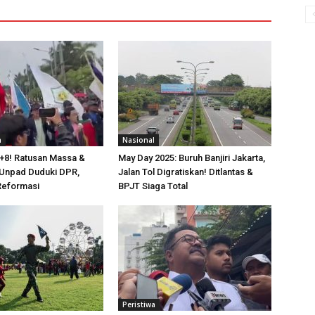
a
Nasional
+8! Ratusan Massa &
May Day 2025: Buruh Banjiri Jakarta,
Unpad Duduki DPR,
Jalan Tol Digratiskan! Ditlantas &
 Reformasi
BPJT Siaga Total
Peristiwa