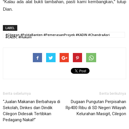
“Kalau ada alat bukti tambahan, pasti kami kembangkan,” tutup
Dian.
LABEL
#Cilegon #PoldaBanten #PemerasanProyek #KADIN #ChandraAsri
#CAEDC #Hukum
Berita sebelumya
Berita berikutnya
“Jualan Makanan Berbahaya di
Dugaan Pungutan Perpisahan
Sekolah, Dinkes dan Dindik
Rp400 Ribu di SD Negeri Wilayah
Cilegon Didesak Tertibkan
Kelurahan Masigit, Cilegon
Pedagang Nakal!”