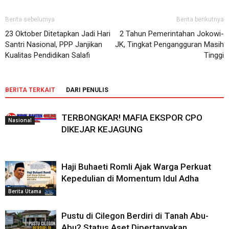
Berita sebelumya
Berita berikutnya
23 Oktober Ditetapkan Jadi Hari
2 Tahun Pemerintahan Jokowi-
Santri Nasional, PPP Janjikan
JK, Tingkat Pengangguran Masih
Kualitas Pendidikan Salafi
Tinggi
BERITA TERKAIT
DARI PENULIS
TERBONGKAR! MAFIA EKSPOR CPO
Nasional
DIKEJAR KEJAGUNG
Haji Buhaeti Romli Ajak Warga Perkuat
Kepedulian di Momentum Idul Adha
Berita Utama
Pustu di Cilegon Berdiri di Tanah Abu-
Abu? Status Aset Dipertanyakan