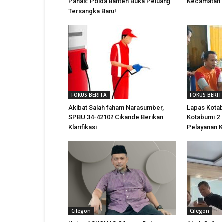
Panas: Polda Banten Buka Peluang
Kecamatan C
Tersangka Baru!
FOKUS BERITA
FOKUS BERI
Akibat Salah faham Narasumber,
Lapas Kota
SPBU 34-42102 Cikande Berikan
Kotabumi 2
Klarifikasi
Pelayanan 
Cilegon
Cilegon