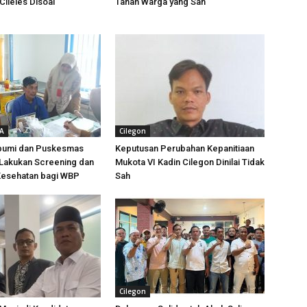
ileles Disoal
Tanah Warga yang Sah
TA
Cilegon
bumi dan Puskesmas
Keputusan Perubahan Kepanitiaan
 Lakukan Screening dan
Mukota VI Kadin Cilegon Dinilai Tidak
Kesehatan bagi WBP
Sah
Cilegon