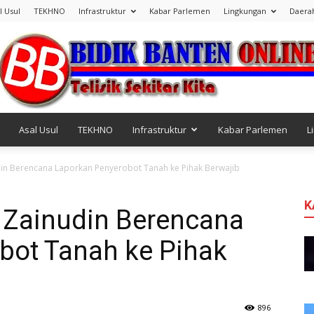
l Usul
TEKHNO
Infrastruktur
Kabar Parlemen
Lingkungan
Daera
Asal Usul
TEKHNO
Infrastruktur
Kabar Parlemen
L
Bidik
din Berencana Laporkan Penyerobot Tanah ke Pihak Berwajib
K
B Zainudin Berencana
bot Tanah ke Pihak
Banten
896