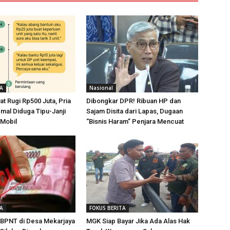
TA
Nasional
at Rugi Rp500 Juta, Pria
Dibongkar DPR! Ribuan HP dan
al Diduga Tipu-Janji
Sajam Disita dari Lapas, Dugaan
Mobil
“Bisnis Haram” Penjara Mencuat
TA
FOKUS BERITA
BPNT di Desa Mekarjaya
MGK Siap Bayar Jika Ada Alas Hak