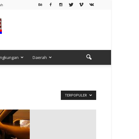
ah
ingkungan
Daerah
TERPOPULER