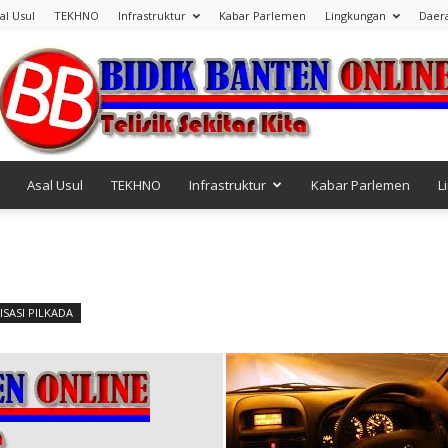
al Usul
TEKHNO
Infrastruktur
Kabar Parlemen
Lingkungan
Daer
Asal Usul
TEKHNO
Infrastruktur
Kabar Parlemen
L
Bidik
ISASI PILKADA
Banten