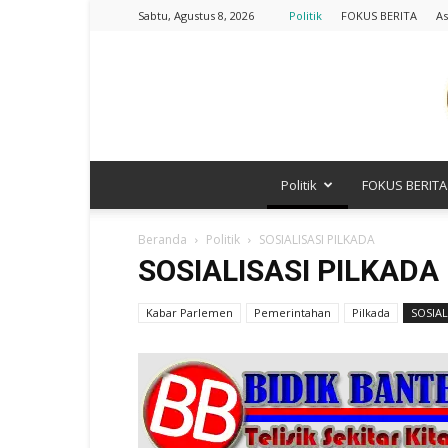
Sabtu, Agustus 8, 2026
Politik
FOKUS BERITA
As
Politik
FOKUS BERITA
Beranda
Politik
SOSIALISASI PILKADA
SOSIALISASI PILKADA
Kabar Parlemen
Pemerintahan
Pilkada
SOSIAL