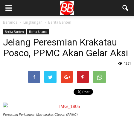
Beranda
Lingkungan
Berita Banten
Berita Banten
Berita Utama
Jelang Peresmian Krakatau
Posco, PPMC Akan Gelar Aksi
1251
Persatuan Perjuangan Masyarakat Cilegon (PPMC)